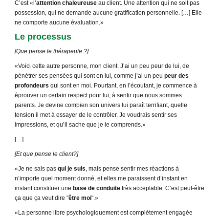
C’est «l’
attention chaleureuse
au client. Une attention qui ne soit pas
possession, qui ne demande aucune gratification personnelle. […] Elle
ne comporte aucune évaluation.»
Le processus
[Que pense le thérapeute ?]
«Voici cette autre personne, mon client. J’ai un peu peur de lui, de
pénétrer ses pensées qui sont en lui, comme j’ai un peu
peur des
profondeurs
qui sont en moi. Pourtant, en l’écoutant, je commence à
éprouver un certain respect pour lui, à sentir que nous sommes
parents. Je devine combien son univers lui paraît terrifiant, quelle
tension il met à essayer de le contrôler. Je voudrais sentir ses
impressions, et qu’il sache que je le comprends.»
[…]
[Et que pense le client?]
«Je ne sais pas
qui je suis
, mais pense sentir mes réactions à
n’importe quel moment donné, et elles me paraissent d’instant en
instant constituer une
base de conduite
très acceptable. C’est peut-être
ça que ça veut dire ʺ
être moi
ʺ.»
«La personne libre psychologiquement est complètement engagée