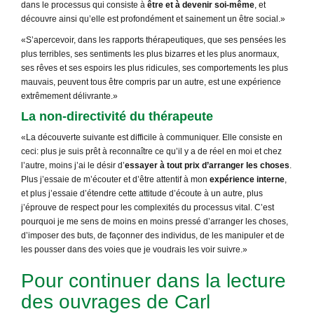
dans le processus qui consiste à
être et à devenir soi-même
, et
découvre ainsi qu’elle est profondément et sainement un être social.»
«S’apercevoir, dans les rapports thérapeutiques, que ses pensées les
plus terribles, ses sentiments les plus bizarres et les plus anormaux,
ses rêves et ses espoirs les plus ridicules, ses comportements les plus
mauvais, peuvent tous être compris par un autre, est une expérience
extrêmement délivrante.»
La non-directivité du thérapeute
«La découverte suivante est difficile à communiquer. Elle consiste en
ceci: plus je suis prêt à reconnaître ce qu’il y a de réel en moi et chez
l’autre, moins j’ai le désir d’
essayer à tout prix d’arranger les choses
.
Plus j’essaie de m’écouter et d’être attentif à mon
expérience interne
,
et plus j’essaie d’étendre cette attitude d’écoute à un autre, plus
j’éprouve de respect pour les complexités du processus vital. C’est
pourquoi je me sens de moins en moins pressé d’arranger les choses,
d’imposer des buts, de façonner des individus, de les manipuler et de
les pousser dans des voies que je voudrais les voir suivre.»
Pour continuer dans la lecture
des ouvrages de Carl