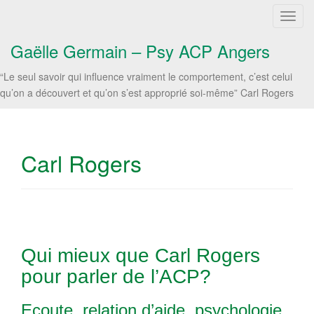
T
o
Gaëlle Germain – Psy ACP Angers
g
g
“Le seul savoir qui influence vraiment le comportement, c’est celui
l
qu’on a découvert et qu’on s’est approprié soi-même” Carl Rogers
e
n
a
v
Carl Rogers
i
g
a
t
i
o
Qui mieux que Carl Rogers
n
pour parler de l’ACP?
Ecoute, relation d’aide, psychologie