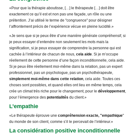
«Pour que la thérapie aboutisse, […] le thérapeute […] doit être
exactement ce qu’il est et non pas une façade, un rôle ou une
prétention. J’ai utilisé le terme de ʺcongruenceʺ pour désigner
l’affrontement précis de l’expérience vécue en pleine lucidité.»
«Je sens que si je peux être d’une manière générale compréhensif, si
je peux essayer d’entendre non seulement les mots mais la
signification, si je peux essayer de comprendre la personne qui est
cachée à l’intérieur de chacun de nous,
cela aide
. Si je m’occupe
réellement de cette personne d’une façon inconditionnelle, cela aide.
Si je peux être réellement moi-même dans la relation, pas un expert
professionnel, pas un psychologue, pas un psychothérapeute,
simplement moi-même dans cette relation
, cela aide. Toutes ces
choses sont possibles, et quand elles ont lieu en même temps, cela
crée un climat très riche pour le changement, pour le
développement
,
pour l’émergence des
potentialités
du client.»
L’empathie
«Le thérapeute éprouve une
compréhension exacte, ʺempathique
ʺ
du monde de son client, comme s’il le percevait de l’intérieur.»
La considération positive inconditionnelle