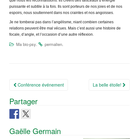
que nous les reconnaissons. Ils créent des faisceaux d’énergie
puissante et subtile à la fois. Ils sont porteurs de nos joies et de nos
espoirs, nous soutiennent dans nos craintes et nos angoisses.
Je ne tomberai pas dans l’angélisme, niant combien certaines
relations peuvent être mal vécues. Mais c’est aussi une histoire de
focale, d’angle, et l’occasion d’une autre réflexion.
.
.
Ma bio-psy
permalien
Navigation
Conférence événement
La belle étoile!
Article
Partager
Gaëlle Germain