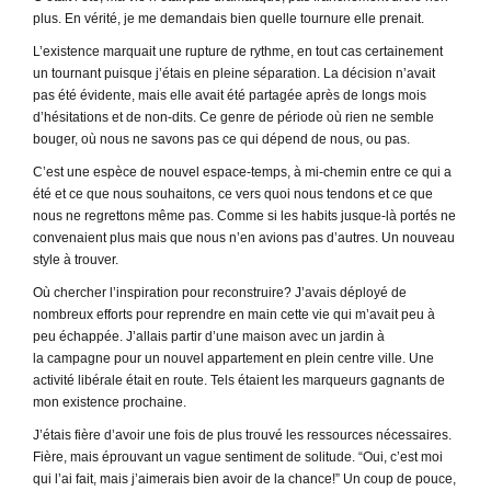
plus. En vérité, je me demandais bien quelle tournure elle prenait.
L’existence marquait une rupture de rythme, en tout cas certainement
un tournant puisque j’étais en pleine séparation. La décision n’avait
pas été évidente, mais elle avait été partagée après de longs mois
d’hésitations et de non-dits. Ce genre de période où rien ne semble
bouger, où nous ne savons pas ce qui dépend de nous, ou pas.
C’est une espèce de nouvel espace-temps, à mi-chemin entre ce qui a
été et ce que nous souhaitons, ce vers quoi nous tendons et ce que
nous ne regrettons même pas. Comme si les habits jusque-là portés ne
convenaient plus mais que nous n’en avions pas d’autres. Un nouveau
style à trouver.
Où chercher l’inspiration pour reconstruire? J’avais déployé de
nombreux efforts pour reprendre en main cette vie qui m’avait peu à
peu échappée. J’allais partir d’une maison avec un jardin à
la campagne pour un nouvel appartement en plein centre ville. Une
activité libérale était en route. Tels étaient les marqueurs gagnants de
mon existence prochaine.
J’étais fière d’avoir une fois de plus trouvé les ressources nécessaires.
Fière, mais éprouvant un vague sentiment de solitude. “Oui, c’est moi
qui l’ai fait, mais j’aimerais bien avoir de la chance!” Un coup de pouce,