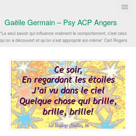
T
o
Gaëlle Germain – Psy ACP Angers
g
g
“Le seul savoir qui influence vraiment le comportement, c’est celui
l
qu’on a découvert et qu’on s’est approprié soi-même” Carl Rogers
e
n
a
v
i
g
a
t
i
o
n