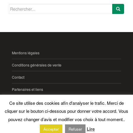
Search
for:
Mentions légales
Conditions générales de vente
Contact
Partenaires et liens
Ce site utilise des cookies afin d'analyser le trafic. Merci de
Gaëlle Germain Thérapeute
Tous droits réservés.
cliquer sur le bouton ci-dessous pour donner votre accord. Vous
pouvez changer d’avis et modifier vos choix à tout moment..
Lire
Accepter
Refuser
Thème par
Colorlib
, propulsé par
WordPress
.