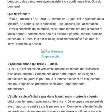
beaucoup des personnes ayant assisté à ma conférence hier. Que du
bonheur!
Que dit l’étoile ?
L’étoile, l’arcane 17 du Tarot, 17 comme ce 17 juin, est le symbole de la
féminité, de l’amour, de la simplicité… de l’accueil, de l’acceptation.
Dans la simplicité de sa nudité, cette jeune femme n’a rien à cacher et
tout à donner : comme cette eau qui s’écoule généreusement, sans fin,
de ses deux urnes, tout est si fluide, si intimement mêlé à ce dont la
Terre, l’homme, a besoin…
« Quelque chose qui brille »… dit M.
Quoi ? Qu’est cet espoir vers cette lumière, ce témoin de l’existence
d’un astre lointain ? Comme elle attire notre regard, nous signifie
qu’elle sera toujours là pour nous ! Comme elle vient de loin, comme
elle nous signifie sa présence scintillante, impermanente,
intermittente…
L’étoile, seule, n’éclaire pas dans la nuit, mais montre le chemin.
Voici donc le rapport avec ma conférence, « Développez vos potentiels
avec l’approche centrée sur la personne » ! Comme le reflet de l’étoile,
au lendemain de ma rencontre avec ce généreux auditoire je me suis